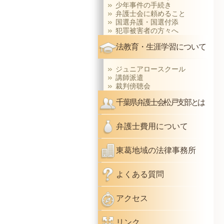
少年事件の手続き
弁護士会に頼めること
国選弁護・国選付添
犯罪被害者の方々へ
法教育・生涯学習について
ジュニアロースクール
講師派遣
裁判傍聴会
千葉県弁護士会松戸支部とは
弁護士費用について
東葛地域の法律事務所
よくある質問
アクセス
リンク