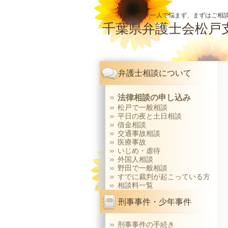
一人で悩まず、まずはご相談
千葉県弁護士会松戸
弁護士相談について
法律相談の申し込み
松戸で一般相談
平日の夜と土日相談
借金相談
交通事故相談
医療事故
いじめ・虐待
外国人相談
野田で一般相談
すでに裁判が起こっている方
相談料一覧
刑事事件・少年事件
刑事事件の手続き