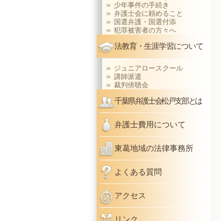
少年事件の手続き
弁護士会に頼めること
国選弁護・国選付添
犯罪被害者の方々へ
法教育・生涯学習について
ジュニアロースクール
講師派遣
裁判傍聴会
千葉県弁護士会松戸支部とは
弁護士費用について
東葛地域の法律事務所
よくある質問
アクセス
リンク