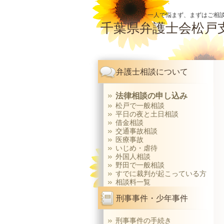
一人で悩まず、まずはご相談
千葉県弁護士会松戸
弁護士相談について
法律相談の申し込み
松戸で一般相談
平日の夜と土日相談
借金相談
交通事故相談
医療事故
いじめ・虐待
外国人相談
野田で一般相談
すでに裁判が起こっている方
相談料一覧
刑事事件・少年事件
刑事事件の手続き